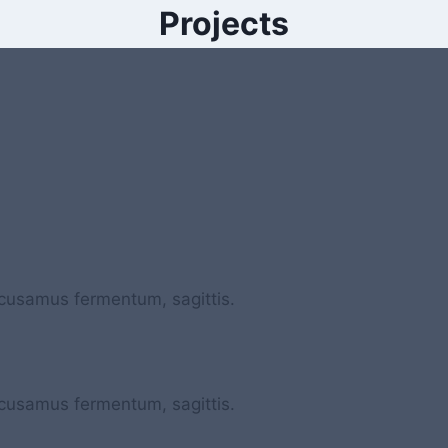
Projects
ccusamus fermentum, sagittis.
ccusamus fermentum, sagittis.